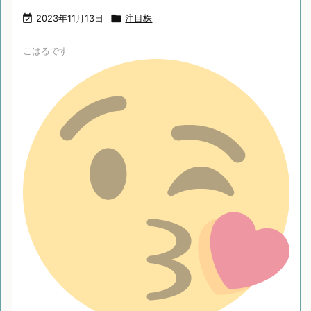

2023年11月13日

注目株
こはるです