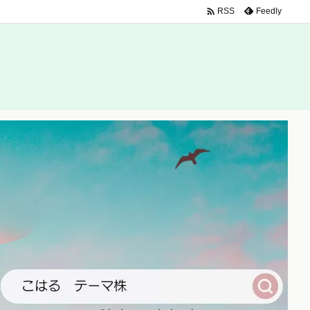

Feedly
RSS