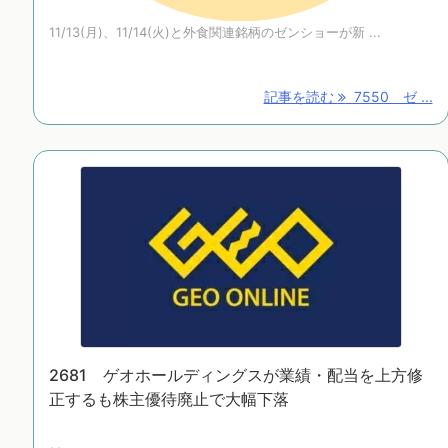
11/13(月)、11/14(火)と外食関連銘柄のゼンショーが新 ...
記事を読む
7550 ゼ ...
2681 ゲオホールディングスが業績・配当を上方修
正するも株主優待廃止で大幅下落