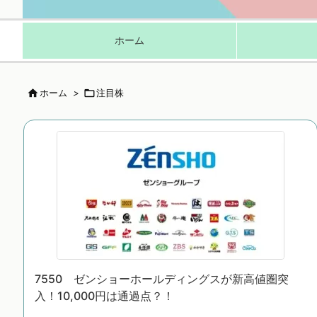
ホーム

ホーム
>

注目株
7550 ゼンショーホールディングスが新高値圏突
入！10,000円は通過点？！