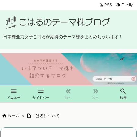

Feedly
RSS
日本株全力女子こはるが期待のテーマ株をまとめちゃいます！





メニュー
サイドバー
前へ
次へ
検索

ホーム
>

こはるについて