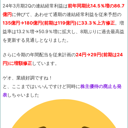
24年3月期2Qの連結経常利益は
前年同期比14.5％増の86.7
億円
に伸びて、あわせて通期の連結経常利益を従来予想の
135億円→180億円(前期は119億円)に33.3％上方修正
。増
益率は13.2％増→50.9％増に拡大し、8期ぶりに過去最高益
を更新する見通しとなりました。
さらに今期の年間配当を従来計画の
24円→29円(前期は24
円)に増額修正
しています。
ゲオ、業績好調ですね！
と、ここまではいいんですけど同時に
株主優待の廃止も発
表
しちゃいました