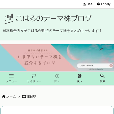

Feedly
RSS
日本株全力女子こはるが期待のテーマ株をまとめちゃいます！





メニュー
サイドバー
前へ
次へ
検索

ホーム
>

注目株